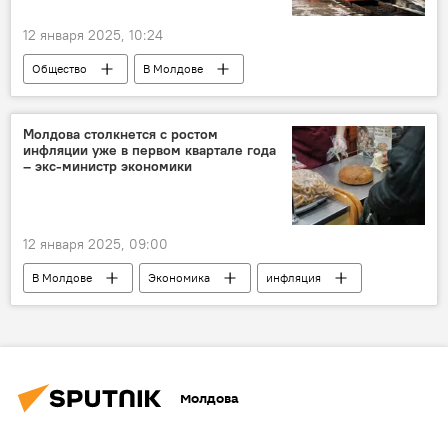
12 января 2025, 10:24
Общество
В Молдове
железная дорога
кризис
Молдова столкнется с ростом
инфляции уже в первом квартале года
– экс-министр экономики
12 января 2025, 09:00
В Молдове
Экономика
инфляция
кредиты
Александр Муравский
Молдова