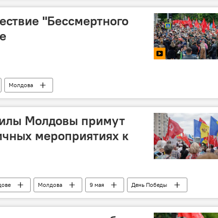
ествие "Бессмертного
е
Молдова
илы Молдовы примут
ичных мероприятиях к
дове
Молдова
9 мая
День Победы