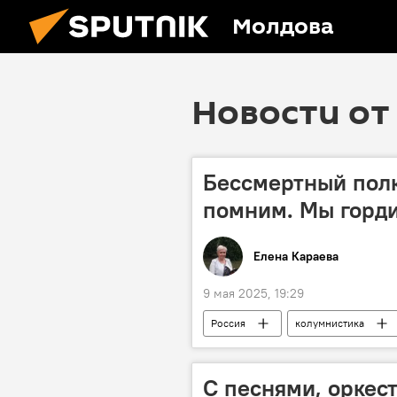
Молдова
Новости от 
Бессмертный полк
помним. Мы горд
Елена Караева
9 мая 2025, 19:29
Россия
колумнистика
С песнями, оркес