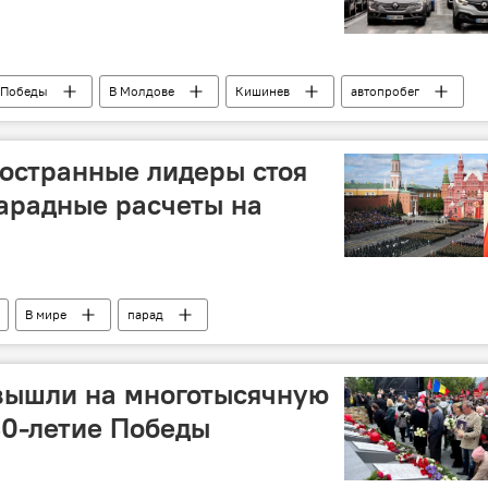
 Победы
В Молдове
Кишинев
автопробег
остранные лидеры стоя
арадные расчеты на
В мире
парад
 вышли на многотысячную
80-летие Победы