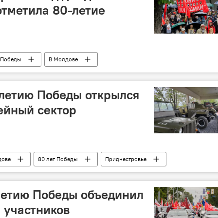
тметила 80-летие
 Победы
В Молдове
-летию Победы открылся
ейный сектор
дове
80 лет Победы
Приднестровье
летию Победы объединил
 участников