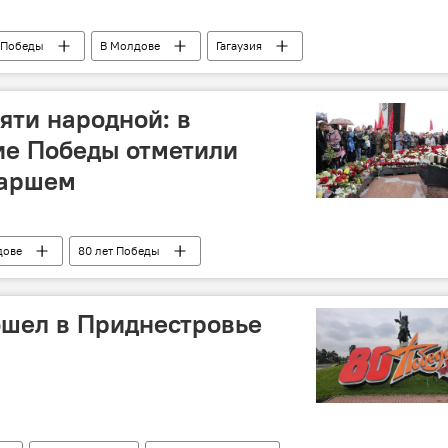
 Победы
В Молдове
Гагаузия
яти народной: в
ие Победы отметили
маршем
дове
80 лет Победы
шел в Приднестровье