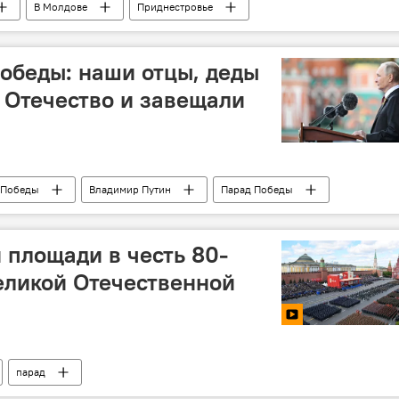
В Молдове
Приднестровье
обеды: наши отцы, деды
 Отечество и завещали
 Победы
Владимир Путин
Парад Победы
 площади в честь 80-
еликой Отечественной
парад