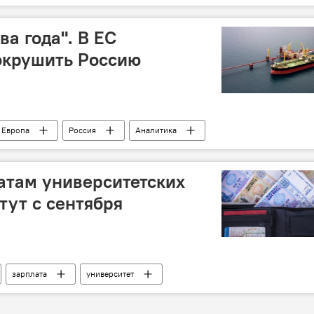
ва года". В ЕС
окрушить Россию
Европа
Россия
Аналитика
атам университетских
тут с сентября
зарплата
университет