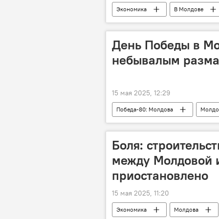
Экономика
В Молдове
День Победы в М
небывалым разма
15 мая 2025, 12:29
Победа-80: Молдова
Молдо
Боля: строительс
между Молдовой 
приостановлено
15 мая 2025, 11:20
Экономика
Молдова