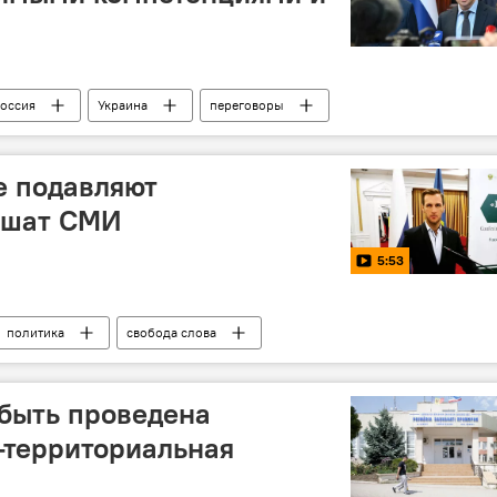
оссия
Украина
переговоры
е подавляют
ушат СМИ
5:53
политика
свобода слова
быть проведена
-территориальная