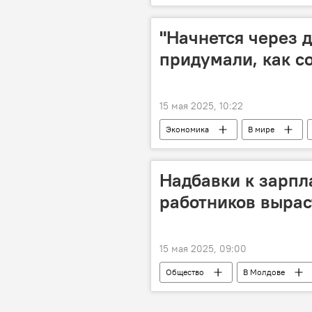
"Начнется через д
придумали, как с
15 мая 2025, 10:22
Экономика
В мире
Надбавки к зарпл
работников вырас
15 мая 2025, 09:00
Общество
В Молдове