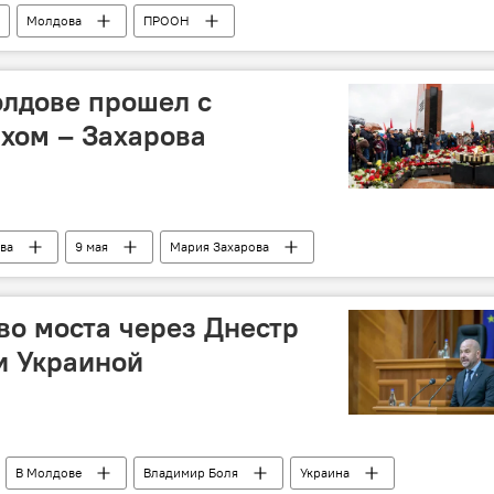
Молдова
ПРООН
олдове прошел с
хом – Захарова
ва
9 мая
Мария Захарова
тво моста через Днестр
и Украиной
В Молдове
Владимир Боля
Украина