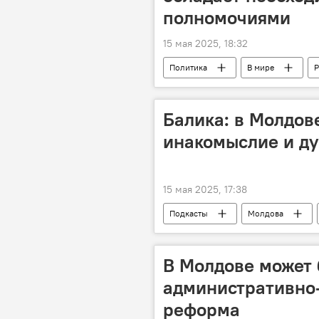
полномочиями
15 мая 2025, 18:32
Политика
В мире
Р
Владимир Мединский
Балика: в Молдов
инакомыслие и д
15 мая 2025, 17:38
Подкасты
Молдова
В Молдове может 
административно
реформа