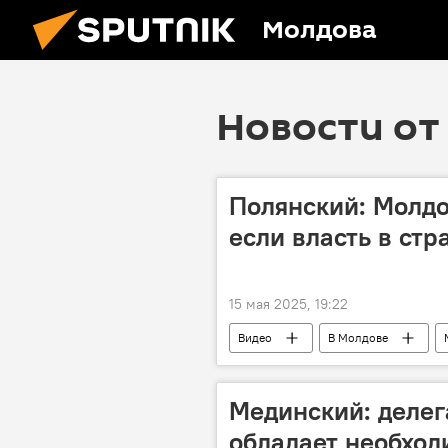
Молдова
Новости от 
Полянский: Молдо
если власть в стр
15 мая 2025, 19:22
Видео
В Молдове
Мединский: делег
обладает необхо