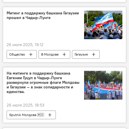
Митинг в поддержку башкана Гагаузии
прошел в Чадыр-Лунге
26 июля 2025, 19:12
Общество
В Молдове
Гагаузия
Чадыр-Лунга
митинг
Евгения Гуцул
На митинге в поддержку башкана
Евгении Гуцул в Чадыр-Лунге
развернули огромные флаги Молдовы
и Гагаузии — в знак солидарности и
единства.
26 июля 2025, 18:53
Sputnik Молдова 🇲🇩