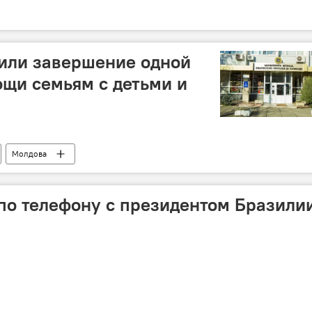
дили завершение одной
щи семьям с детьми и
Молдова
щиты и семьи Молдовы
по телефону с президентом Бразили