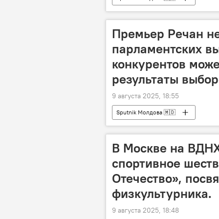
Премьер Речан не
парламентских вы
конкурентов может
результаты выбор
9 августа 2025, 18:55
Sputnik Молдова 🇲🇩
В Москве на ВДНХ
спортивное шеств
Отечество», пос
физкультурника.
9 августа 2025, 18:48