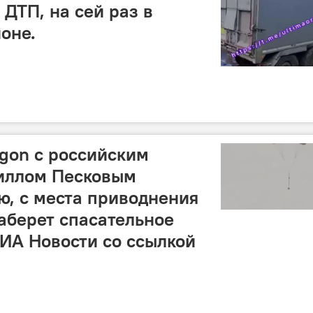
ДТП, на сей раз в
оне.
gon с российским
иллом Песковым
ю, с места приводнения
аберет спасательное
РИА Новости со ссылкой