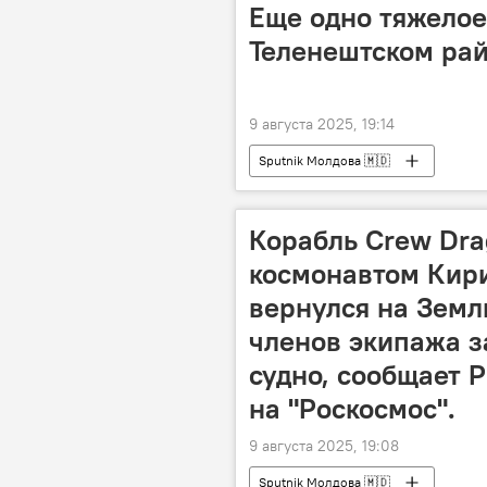
Еще одно тяжелое 
Теленештском рай
9 августа 2025, 19:14
Sputnik Молдова 🇲🇩
Корабль Crew Dra
космонавтом Кир
вернулся на Земл
членов экипажа з
судно, сообщает 
на "Роскосмос".
9 августа 2025, 19:08
Sputnik Молдова 🇲🇩