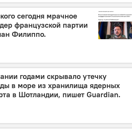
ского сегодня мрачное
идер французской партии
иан Филиппо.
ании годами скрывало утечку
ды в море из хранилища ядерных
рта в Шотландии, пишет Guardian.