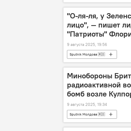
"О-ля-ля, у Зелен
лицо", — пишет л
"Патриоты" Флор
9 августа 2025, 19:56
Sputnik Молдова 🇲🇩
Минобороны Брит
радиоактивной во
бомб возле Кулпо
9 августа 2025, 19:34
Sputnik Молдова 🇲🇩