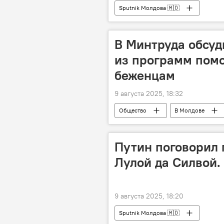
Sputnik Молдова 🇲🇩
В Минтруда обсу
из программ помо
беженцам
9 августа 2025, 18:32
Общество
В Молдове
Министерство труда, социальной за
Путин поговорил 
Лулой да Силвой.
9 августа 2025, 18:20
Sputnik Молдова 🇲🇩