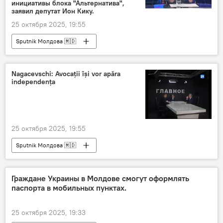
инициативы блока "Альтернатива",
заявил депутат Ион Кику.
25 октября 2025, 19:55
Sputnik Молдова 🇲🇩
Nagacevschi: Avocații își vor apăra
independența
25 октября 2025, 19:55
Sputnik Молдова 🇲🇩
Граждане Украины в Молдове смогут оформлять
паспорта в мобильных пунктах.
25 октября 2025, 19:33