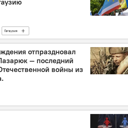
гаузию
Гагаузия
ождения отпраздновал
Лазарюк — последний
Отечественной войны из
а.