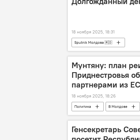
Долгожданный де
18 ноября 2025, 18:31
Sputnik Молдова 🇲🇩
Мунтяну: план ре
Приднестровья об
партнерами из Е
18 ноября 2025, 18:26
Политика
В Молдове
Александр Мунтяну
Генсекретарь Сов
посетит Республи