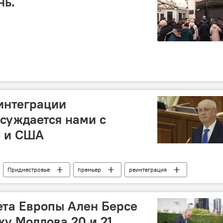
нь.
интеграции
суждается нами с
С и США
Приднестровье
премьер
реинтеграция
ета Европы Ален Берсе
ку Молдова 20 и 21