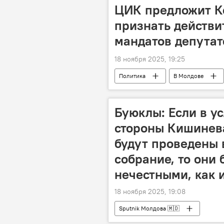
ЦИК предложит К
признать действ
мандатов депутат
18 ноября 2025, 19:25
Политика
В Молдове
Буюклы: Если в у
стороны Кишинева
будут проведены
собрание, то они
нечестными, как 
18 ноября 2025, 19:08
Sputnik Молдова 🇲🇩