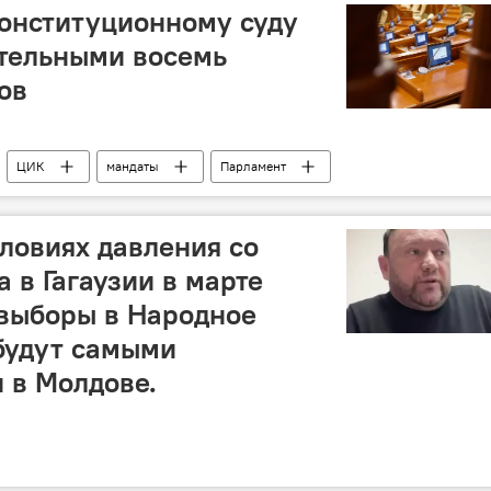
онституционному суду
ительными восемь
ов
ЦИК
мандаты
Парламент
словиях давления со
 в Гагаузии в марте
 выборы в Народное
 будут самыми
и в Молдове.