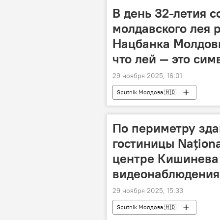
В день 32-летия с
молдавского лея 
Нацбанка Молдовы
что лей — это сим
29 ноября 2025, 16:01
Sputnik Молдова 🇲🇩
По периметру зд
гостиницы Națion
центре Кишинева 
видеонаблюдения
29 ноября 2025, 15:33
Sputnik Молдова 🇲🇩