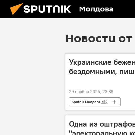
Молдова
Новости от 
Украинские бежен
бездомными, пишет
29 ноября 2025, 23:39
Sputnik Молдова 🇲🇩
Одна из оштрафо
"электоральную к