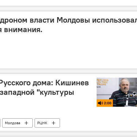
 дроном власти Молдовы использова
я внимания.
Русского дома: Кишинев
западной "культуры
2:00
Молдова
РЦНК