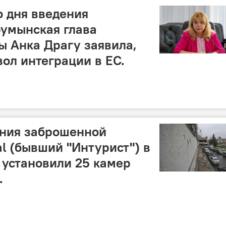
о дня введения
румынская глава
 Анка Драгу заявила,
вол интеграции в ЕС.
ания заброшенной
al (бывший "Интурист") в
установили 25 камер
.