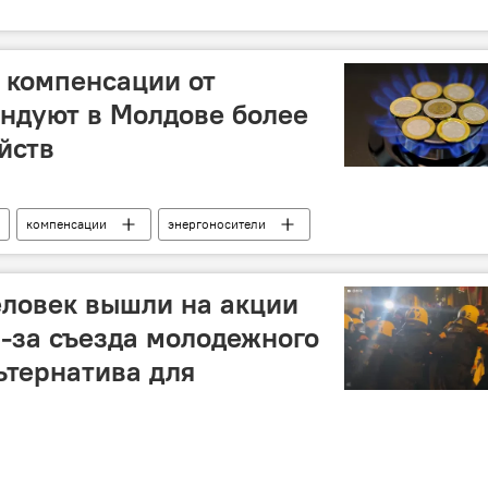
 компенсации от
ендуют в Молдове более
йств
компенсации
энергоносители
еловек вышли на акции
з-за съезда молодежного
ьтернатива для