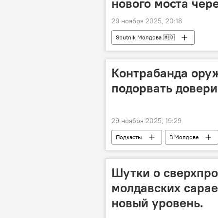
нового моста чере
29 ноября 2025, 20:18
Sputnik Молдова 🇲🇩
Контрабанда ору
подорвать довери
29 ноября 2025, 19:29
Подкасты
В Молдове
Шутки о сверхпр
молдавских сарае
новый уровень.