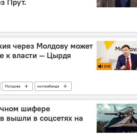
з Прут.
жия через Молдову может
е к власти — Цырдя
3:10
Молдова
контрабанда
очном шифере
в вышли в соцсетях на