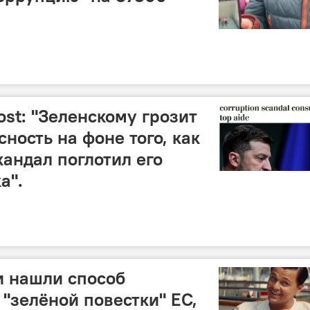
ost: "Зеленскому грозит
ность на фоне того, как
андал поглотил его
а".
и нашли способ
"зелёной повестки" ЕС,