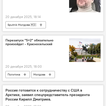
20 декабря 2025, 18:14
Sputnik Молдова 🇲🇩
Перезапуск "5+2" обязательно
произойдет - Красносельский
20 декабря 2025, 18:00
Политика
Молдова
Приднестровье
Вадим Красносельский
формат "5+2"
Россия готовится к сотрудничеству с США в
Арктике, заявил спецпредставитель президента
России Кирилл Дмитриев.