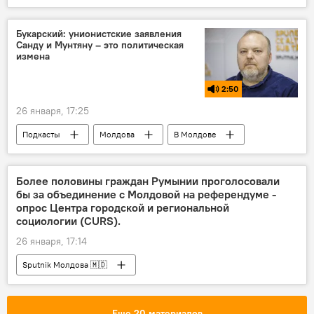
Букарский: унионистcкие заявления
Санду и Мунтяну – это политическая
измена
2:50
26 января, 17:25
Подкасты
Молдова
В Молдове
Униря
Владимир Букарский
Более половины граждан Румынии проголосовали
бы за объединение с Молдовой на референдуме -
опрос Центра городской и региональной
социологии (CURS).
26 января, 17:14
Sputnik Молдова 🇲🇩
Еще 20 материалов