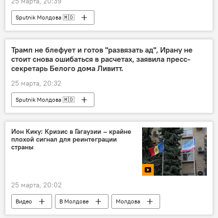
25 марта, 20:39
Sputnik Молдова 🇲🇩
Трамп не блефует и готов "развязать ад", Ирану не
стоит снова ошибаться в расчетах, заявила пресс-
секретарь Белого дома Ливитт.
25 марта, 20:32
Sputnik Молдова 🇲🇩
Ион Кику: Кризис в Гагаузии – крайне
плохой сигнал для реинтеграции
страны
25 марта, 20:02
Видео
В Молдове
Молдова
Ион Кику
Режим ЧП