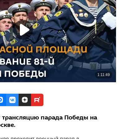
т трансляцию парада Победы на
скве.
кве проходит военный парад в