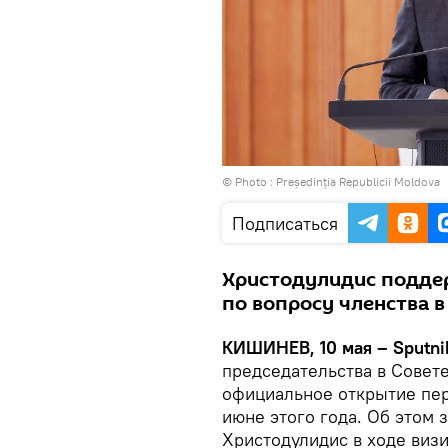
© Photo :
Președinția Republicii Moldova
Подписаться
Христодулидис подде
по вопросу членства в
КИШИНЕВ, 10 мая – Sputni
председательства в Совете
официальное открытие пер
июне этого года. Об этом 
Христодулидис в ходе визи