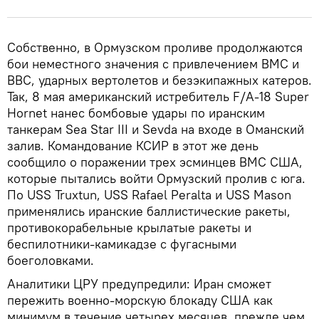
Собственно, в Ормузском проливе продолжаются
бои неместного значения с привлечением ВМС и
ВВС, ударных вертолетов и безэкипажных катеров.
Так, 8 мая американский истребитель F/A-18 Super
Hornet нанес бомбовые удары по иранским
танкерам Sea Star III и Sevda на входе в Оманский
залив. Командование КСИР в этот же день
сообщило о поражении трех эсминцев ВМС США,
которые пытались войти Ормузский пролив с юга.
По USS Truxtun, USS Rafael Peralta и USS Mason
применялись иранские баллистические ракеты,
противокорабельные крылатые ракеты и
беспилотники-камикадзе с фугасными
боеголовками.
Аналитики ЦРУ предупредили: Иран сможет
пережить военно-морскую блокаду США как
минимум в течение четырех месяцев, прежде чем