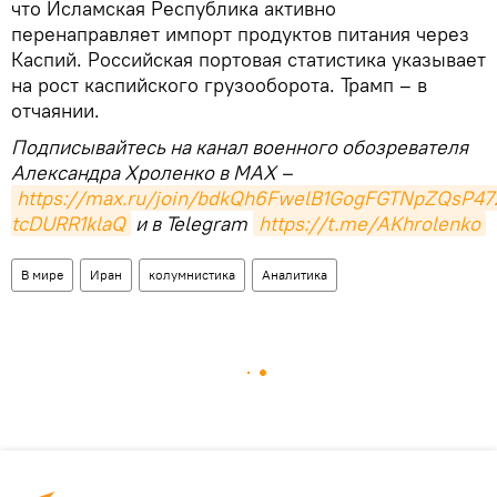
что Исламская Республика активно
перенаправляет импорт продуктов питания через
Каспий. Российская портовая статистика указывает
на рост каспийского грузооборота. Трамп – в
отчаянии.
Подписывайтесь на канал военного обозревателя
Александра Хроленко в MAX –
https://max.ru/join/bdkQh6FwelB1GogFGTNpZQsP47
tcDURR1klaQ
и в Telegram
https://t.me/AKhrolenko
В мире
Иран
колумнистика
Аналитика