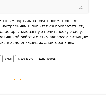
иционным партиям следует внимательнее
 настроениям и попытаться превратить эту
олее организованную политическую силу.
правильной работы с этим запросом ситуацию
уже в ходе ближайших электоральных
9 мая
Зураб Тодуа
День Победы