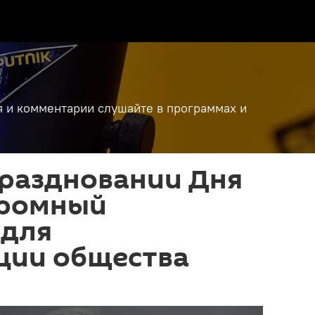
я и комментарии слушайте в программах и
праздновании Дня
громный
 для
ции общества