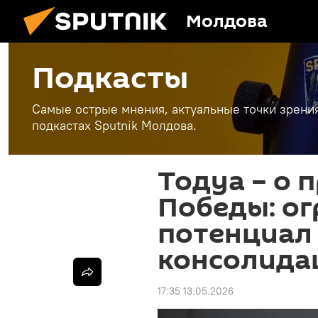
Молдова
Подкасты
Самые острые мнения, актуальные точки зрени
подкастах Sputnik Молдова.
Тодуа – о 
Победы: о
потенциал
консолида
17:35 13.05.2026