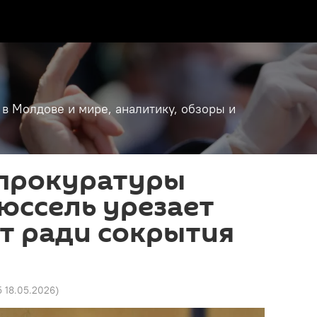
 в Молдове и мире, аналитику, обзоры и
опрокуратуры
юссель урезает
т ради сокрытия
5 18.05.2026
)