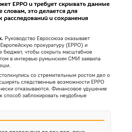
жет EPPO и требует скрывать данные
е словам, это делается для
 расследований и сохранения
k.
Руководство Евросоюза оказывает
 Европейскую прокуратуру (EPPO) и
е бюджет, чтобы сокрыть масштабное
этом в интервью румынским СМИ заявила
еши.
 столкнулись со стремительным ростом дел о
асширять следственные возможности EPPO
чески отказываются. Финансовое удушение
ак способ заблокировать неудобные
го правосудия до тех пор, пока