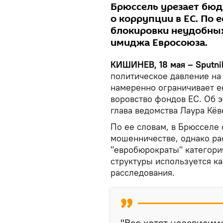
Брюссель урезает бюд
о коррупции в ЕС. По е
блокировки неудобных
имиджа Евросоюза.
КИШИНЕВ, 18 мая – Sputni
политическое давление на
намеренно ограничивает е
воровство фондов ЕС. Об 
глава ведомства Лаура Кёв
По ее словам, в Брюсселе
мошенничестве, однако р
"евробюрократы" категори
структуры используется к
расследования.
"Все хотят независимо