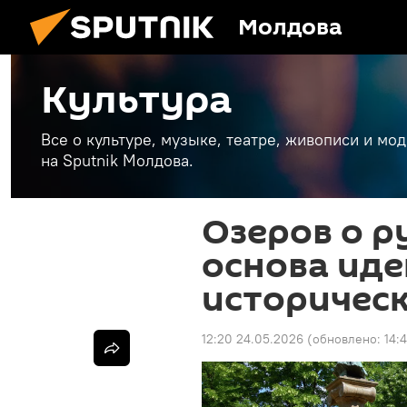
Молдова
Культура
Все о культуре, музыке, театре, живописи и мо
на Sputnik Молдова.
Озеров о р
основа иде
историчес
12:20 24.05.2026
(обновлено:
14: