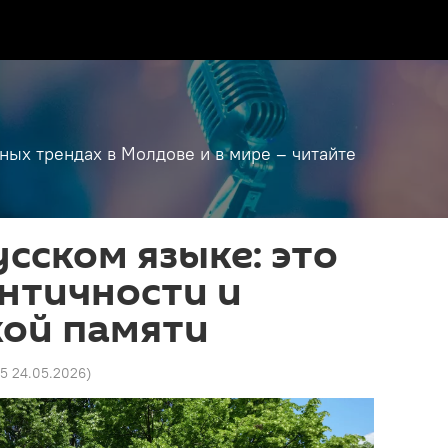
дных трендах в Молдове и в мире – читайте
усском языке: это
нтичности и
кой памяти
45 24.05.2026
)