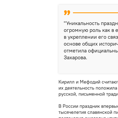
"Уникальность праздни
огромную роль как в 
в укреплении его свя
основе общих историч
отметила официальны
Захарова.
Кирилл и Мефодий считают
их деятельность положила 
русской, письменной тради
В России праздник впервые
тысячелетия славянской п