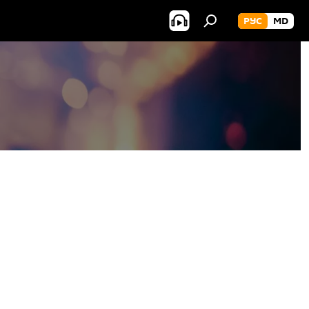
РУС
MD