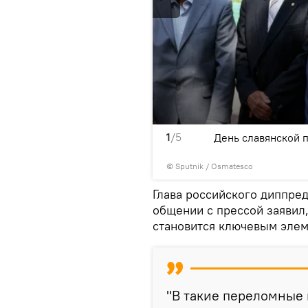
1
/5
а Скорины
День славянской 
© Sputnik / Osmatesco
Глава российского диппре
общении с прессой заявил
становится ключевым элем
"В такие переломные 