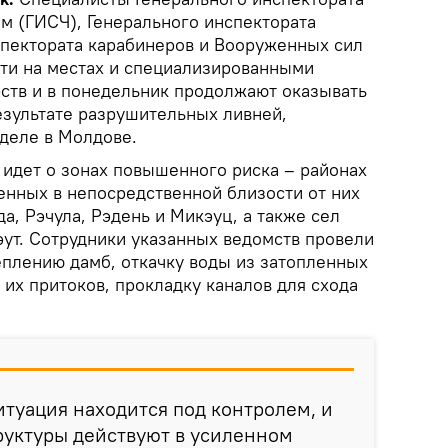
м (ГИСЧ), Генерального инспектората
спектората карабинеров и Вооруженных сил
сти на местах и специализированными
ств и в понедельник продолжают оказывать
зультате разрушительных ливней,
деле в Молдове.
 идет о зонах повышенного риска – районах
нных в непосредственной близости от них
а, Рэчула, Рэдень и Микэуц, а также сел
эут. Сотрудники указанных ведомств провели
еплению дамб, откачку воды из затопленных
и их притоков, прокладку каналов для схода
итуация находится под контролем, и
руктуры действуют в усиленном