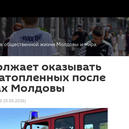
т в общественной жизни Молдовы и мира.
олжает оказывать
затопленных после
ах Молдовы
53 25.05.2026
)