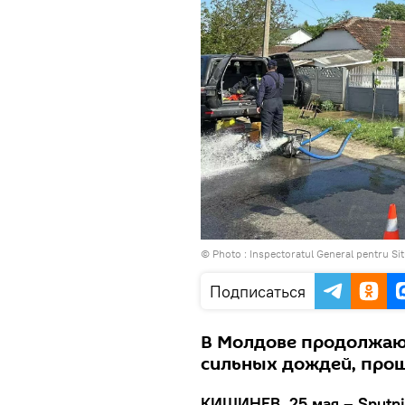
© Photo :
Inspectoratul General pentru Sit
Подписаться
В Молдове продолжаю
сильных дождей, про
КИШИНЕВ, 25 мая – Sputni