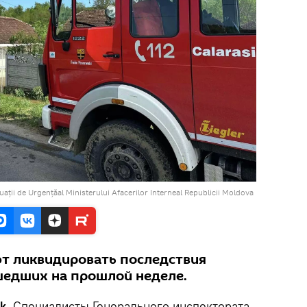
uații de Urgențăal Ministerului Afacerilor Interneal Republicii Moldova
т ликвидировать последствия
шедших на прошлой неделе.
k.
Специалисты Генерального инспектората