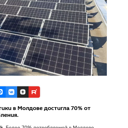
тики в Молдове достигла 70% от
ления.
k.
Более 70% потребляемой в Молдове