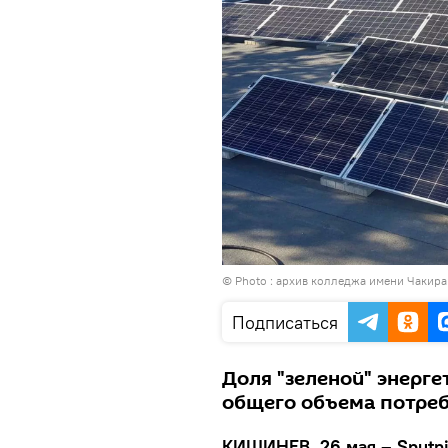
© Photo : архив колледжа имени Чакира
Подписаться
Доля "зеленой" энерге
общего объема потреб
КИШИНЕВ, 26 мая – Sputni