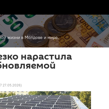
кой жизни в Молдове и мире.
езко нарастила
бновляемой
и
17 27.05.2026
)