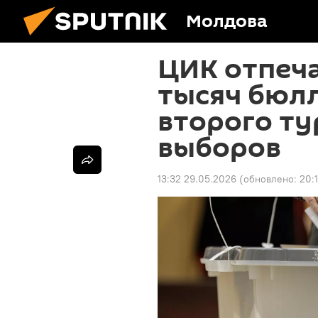
Молдова
ЦИК отпеча
тысяч бюл
второго ту
выборов
13:32 29.05.2026
(обновлено:
20: