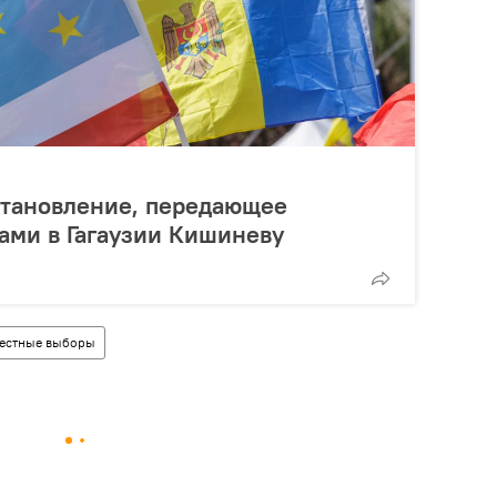
становление, передающее
ами в Гагаузии Кишиневу
естные выборы