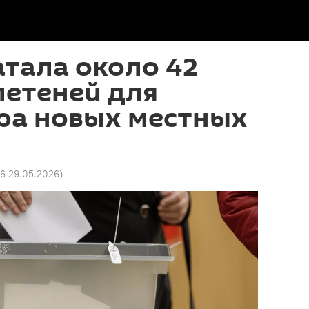
тала около 42
летеней для
ра новых местных
16 29.05.2026
)