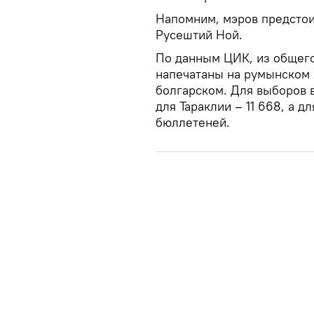
Напомним, мэров предстои
Русештий Ной.
По данным ЦИК, из общего 
напечатаны на румынском я
болгарском. Для выборов 
для Тараклии – 11 668, а 
бюллетеней.