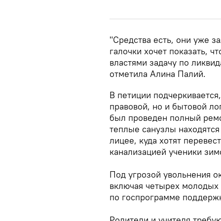
"Средства есть, они уже з
галочки хочет показать, 
властями задачу по ликви
отметила Алина Палий.
В петиции подчеркивается
правовой, но и бытовой ло
был проведен полный ремо
теплые санузлы находятся 
лицее, куда хотят перевес
канализацией ученики зимо
Под угрозой увольнения ок
включая четырех молодых 
по госпрограмме поддерж
Родители и учителя требу