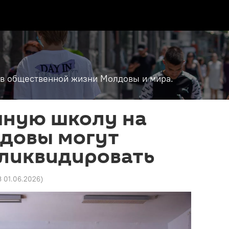
т в общественной жизни Молдовы и мира.
чную школу на
лдовы могут
 ликвидировать
3 01.06.2026
)