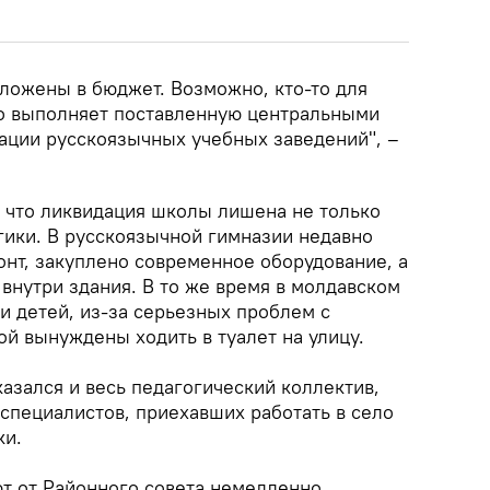
аложены в бюджет. Возможно, кто-то для
что выполняет поставленную центральными
дации русскоязычных учебных заведений", –
, что ликвидация школы лишена не только
гики. В русскоязычной гимназии недавно
нт, закуплено современное оборудование, а
внутри здания. В то же время в молдавском
ти детей, из-за серьезных проблем с
й вынуждены ходить в туалет на улицу.
азался и весь педагогический коллектив,
специалистов, приехавших работать в село
ки.
ют от Районного совета немедленно