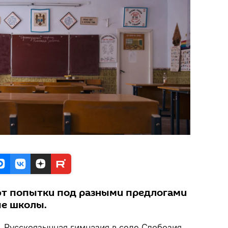
т попытки под разными предлогами
ые школы.
.
Русскоязычная гимназия в селе Слобозия-