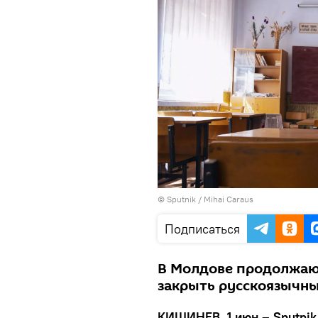
© Sputnik / Mihai Caraus
Подписаться
В Молдове продолжаю
закрыть русскоязычн
КИШИНЕВ, 1 июн – Sputnik