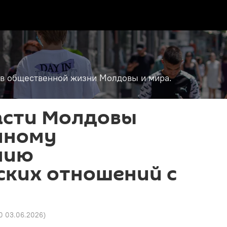
т в общественной жизни Молдовы и мира.
асти Молдовы
лному
нию
ских отношений с
20 03.06.2026
)