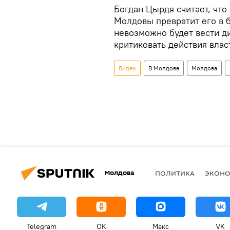
Богдан Цырдя считает, что
Молдовы превратит его в 
невозможно будет вести ди
критиковать действия влас
Видео
В Молдове
Молдова
Молдова
ПОЛИТИКА
ЭКОН
Telegram
OK
Макс
VK