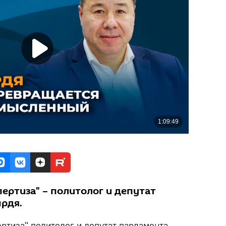
ертиза" – политолог и депутат
рдя.
ртиза" политолог и депутат парламента