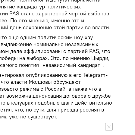
снятие кандидатур политических
тии PAS стало характерной чертой выборов
ве. По его мнению, именно это и
ий день сохранение этой партии во власти.
 что еще одним политическим ноу-хау
о выдвижение номинально независимых
амом деле аффилированы с партией PAS, что
 победы на выборах. Это, по мнению Цырди,
 самого понятия "независимый кандидат".
нтировал опубликованную в его Telegram-
 что власти Молдовы обсуждают
зового режима с Россией, а также что в
ет возможна денонсация договора о дружбе
что в кулуарах подобные шаги действительно
тил, что, по сути, для приезда россиян в
ма уже не существует.