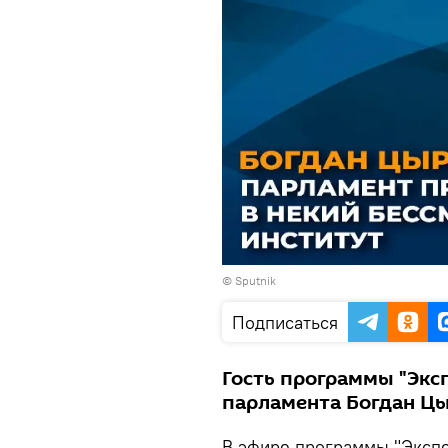
© Sputnik
Подписаться
Гость программы "Эксп
парламента Богдан Цы
В эфире программы "Экспе