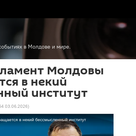
событиях в Молдове и мире.
рламент Молдовы
ся в некий
нный институт
54 03.06.2026
)