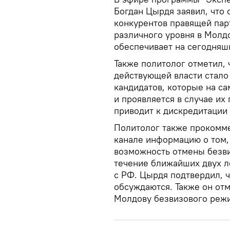
Богдан Цырдя заявил, что 
конкурентов правящей пар
различного уровня в Молдо
обеспечивает на сегодняшн
Также политолог отметил,
действующей власти стал
кандидатов, которые на с
и проявляется в случае их
приводит к дискредитации
Политолог также прокомме
канале информацию о том,
возможность отмены безви
течение ближайших двух л
с РФ. Цырдя подтвердил, 
обсуждаются. Также он отме
Молдову безвизового режи