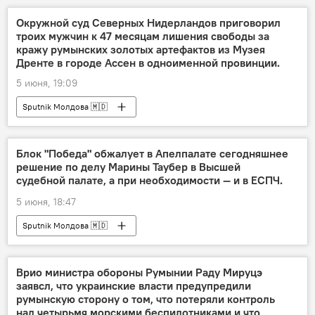
Окружной суд Северных Нидерландов приговорил
троих мужчин к 47 месяцам лишения свободы за
кражу румынских золотых артефактов из Музея
Дренте в городе Ассен в одноименной провинции.
5 июня, 19:09
Sputnik Молдова 🇲🇩
Блок "Победа" обжалует в Апелпалате сегодняшнее
решение по делу Марины Таубер в Высшей
судебной палате, а при необходимости — и в ЕСПЧ.
5 июня, 18:47
Sputnik Молдова 🇲🇩
Врио министра обороны Румынии Раду Мируцэ
заявсл, что украинские власти предупредили
румынскую сторону о том, что потеряли контроль
над четырьмя морскими беспилотниками и что