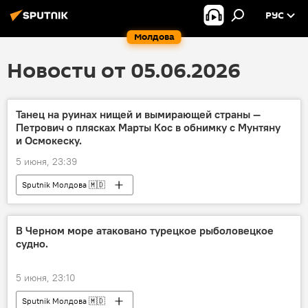
РУС
Молдова
Новости от 05.06.2026
Танец на руинах нищей и вымирающей страны —
Петрович о плясках Марты Кос в обнимку с Мунтяну
и Осмокеску.
5 июня, 23:39
Sputnik Молдова 🇲🇩
В Черном море атаковано турецкое рыболовецкое
судно.
5 июня, 23:10
Sputnik Молдова 🇲🇩