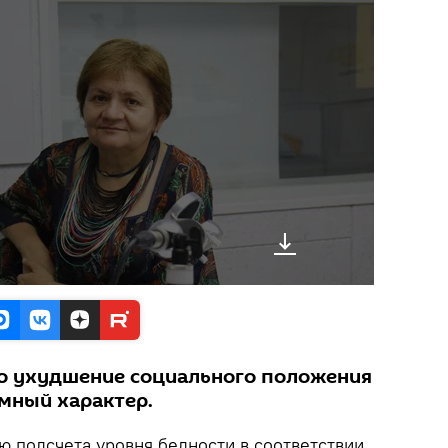
то ухудшение социального положения
емный характер.
 подсчета уровня бедности в соответствии