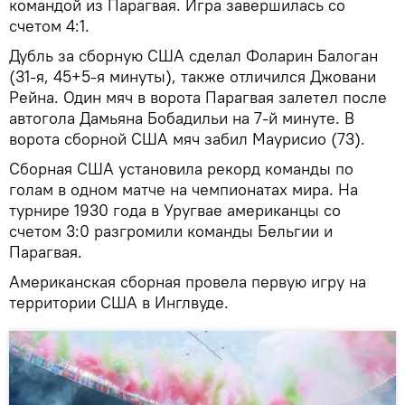
командой из Парагвая. Игра завершилась со
счетом 4:1.
Дубль за сборную США сделал Фоларин Балоган
(31-я, 45+5-я минуты), также отличился Джовани
Рейна. Один мяч в ворота Парагвая залетел после
автогола Дамьяна Бобадильи на 7-й минуте. В
ворота сборной США мяч забил Маурисио (73).
Сборная США установила рекорд команды по
голам в одном матче на чемпионатах мира. На
турнире 1930 года в Уругвае американцы со
счетом 3:0 разгромили команды Бельгии и
Парагвая.
Американская сборная провела первую игру на
территории США в Инглвуде.