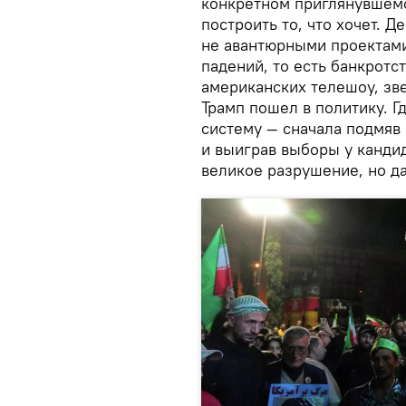
конкретном приглянувшемс
построить то, что хочет. 
не авантюрными проектами
падений, то есть банкротс
американских телешоу, зв
Трамп пошел в политику. Г
систему — сначала подмяв
и выиграв выборы у кандид
великое разрушение, но д