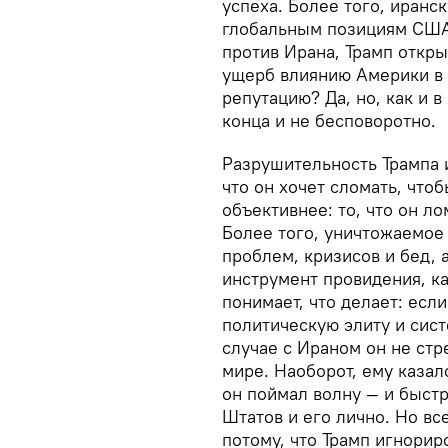
успеха. Более того, иранс
глобальным позициям США.
против Ирана, Трамп откр
ущерб влиянию Америки в 
репутацию? Да, но, как и в
конца и не бесповоротно.
Разрушительность Трампа и
что он хочет сломать, чтоб
объективнее: то, что он ло
Более того, уничтожаемое
проблем, кризисов и бед, 
инструмент провидения, ка
понимает, что делает: есл
политическую элиту и сис
случае с Ираном он не ст
мире. Наоборот, ему казал
он поймал волну — и быст
Штатов и его лично. Но вс
потому, что Трамп игнорир