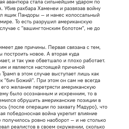
кая авантюра стала сильнейшим ударом по
 Убив рахбара Хаменеи и развязав войну
ыл ящик Пандоры — и нанес колоссальный
мире. То есть разрушил американскую
 случае с "вашингтонским болотом", не до
меет две причины. Первая связана с тем,
ы построить новое. А вторая куда
мает, и так уже обветшало и плохо работает.
 им и является настоящей причиной
а Трамп в этом случае выступает лишь как
к "бич Божий". При этом он сам не всегда
и его желание перетрясти американскую
тему было осознанным и искренним, то в
ремился обрушить американские позиции в
ось (после операции по захвату Мадуро), что
рая победоносная война укрепит влияние
е получилось ровно наоборот — и не столько
овал реалистов в своем окружении, сколько