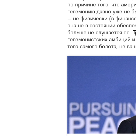
по причине того, что амер
гегемонию давно уже не б
— не физически (в финансо
она не в состоянии обеспеч
больше не слушается ее. Т
гегемонистских амбиций и 
того самого болота, не ва