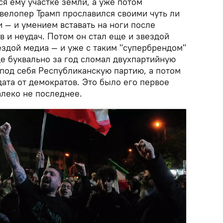
я ему участке земли, а уже потом
Девелопер Трамп прославился своими чуть ли
 — и умением вставать на ноги после
тв и неудач. Потом он стал еще и звездой
ездой медиа — и уже с таким "супербрендом"
де буквально за год сломал двухпартийную
 под себя Республиканскую партию, а потом
ата от демократов. Это было его первое
алеко не последнее.