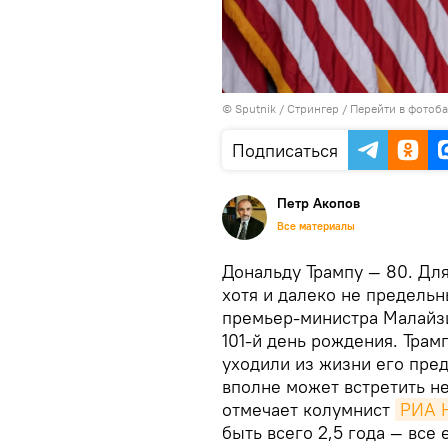
© Sputnik / Стрингер
/
Перейти в фотоб
Подписаться
Петр Акопов
Все материалы
Дональду Трампу — 80. Дл
хотя и далеко не предель
премьер-министра Малайзи
101-й день рождения. Трам
уходили из жизни его пре
вполне может встретить не
отмечает колумнист
РИА 
быть всего 2,5 года — все