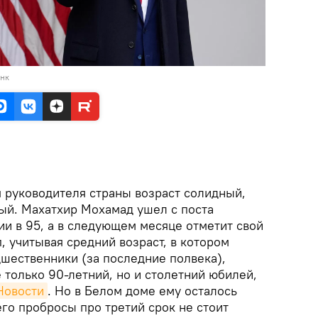
анк
я руководителя страны возраст солидный,
ный. Махатхир Мохамад ушел с поста
и в 95, а в следующем месяце отметит свой
п, учитывая средний возраст, в котором
дшественники (за последние полвека),
 только 90-летний, но и столетний юбилей,
Новости
. Но в Белом доме ему осталось
 его пробросы про третий срок не стоит