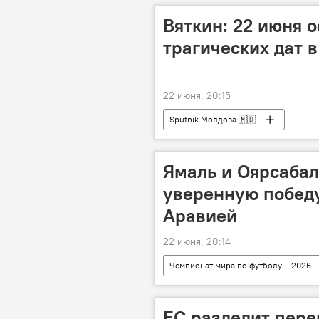
Вяткин: 22 июня о
трагических дат в
22 июня, 20:15
Sputnik Молдова 🇲🇩
Ямаль и Оярсаба
уверенную победу
Аравией
22 июня, 20:14
Чемпионат мира по футболу – 2026
ЕС разделит пере