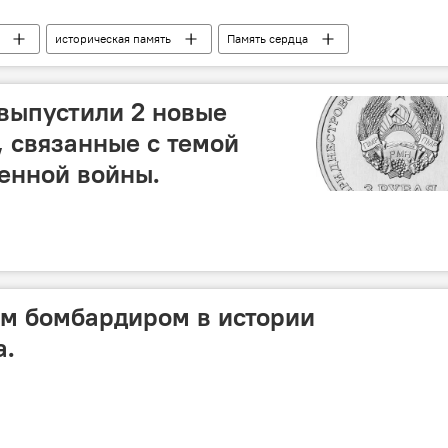
историческая память
Память сердца
выпустили 2 новые
 связанные с темой
енной войны.
им бомбардиром в истории
а.