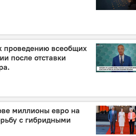
к проведению всеобщих
ии после отставки
ра.
ове миллионы евро на
орьбу с гибридными