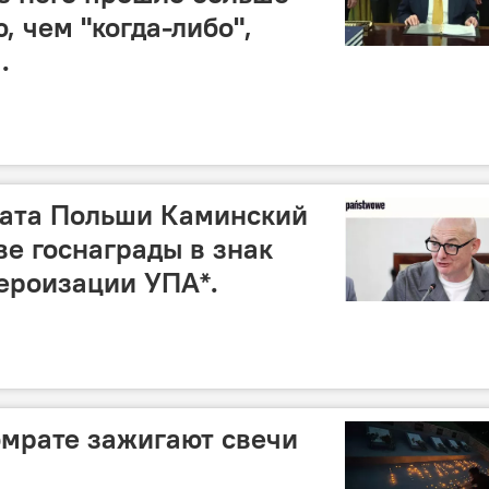
, чем "когда-либо",
.
ата Польши Каминский
ве госнаграды в знак
героизации УПА*.
омрате зажигают свечи