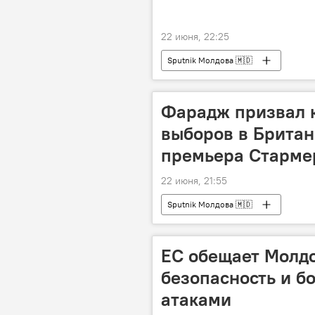
22 июня, 22:25
Sputnik Молдова 🇲🇩
Фарадж призвал 
выборов в Британ
премьера Старме
22 июня, 21:55
Sputnik Молдова 🇲🇩
ЕС обещает Молд
безопасность и б
атаками