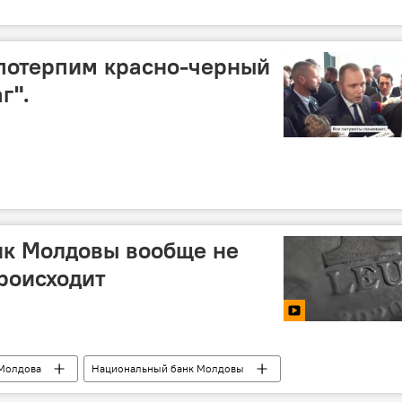
потерпим красно-черный
г".
нк Молдовы вообще не
происходит
Молдова
Национальный банк Молдовы