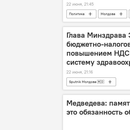
22 июня, 21:45
Политика
Молдова
Глава Минздрава 
бюджетно-налогов
повышением НДС 
систему здравоох
22 июня, 21:16
Sputnik Молдова 🇲🇩
Медведева: память
это обязанность 