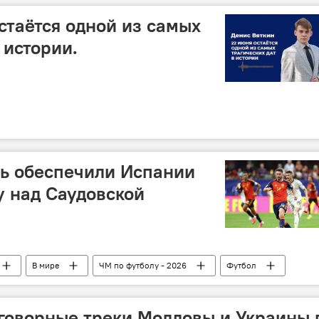
стаётся одной из самых
 истории.
ль обеспечили Испании
 над Саудовской
В мире
ЧМ по футболу - 2026
Футбол
говорные треки Молдовы и Украины 