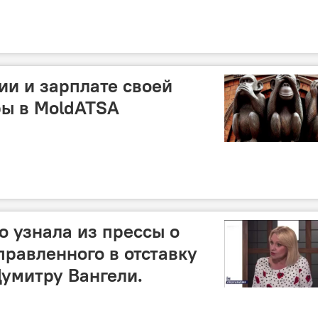
ии и зарплате своей
ры в MoldATSA
о узнала из прессы о
равленного в отставку
умитру Вангели.