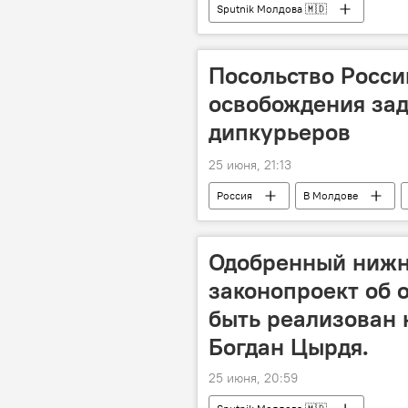
Sputnik Молдова 🇲🇩
Посольство Росси
освобождения за
дипкурьеров
25 июня, 21:13
Россия
В Молдове
Одобренный нижн
законопроект об 
быть реализован 
Богдан Цырдя.
25 июня, 20:59