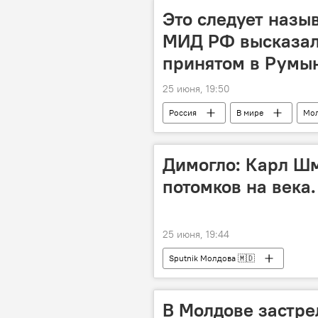
Это следует назы
МИД РФ высказали
принятом в Румы
25 июня, 19:50
Россия
В мире
Мо
Димогло: Карл Шм
потомков на века.
25 июня, 19:44
Sputnik Молдова 🇲🇩
В Молдове застре