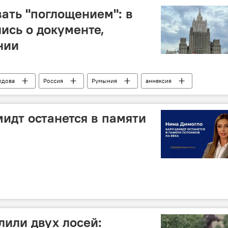
вать "поглощением": в
сь о документе,
нии
лдова
Россия
Румыния
аннексия
идт останется в памяти
лили двух лосей: