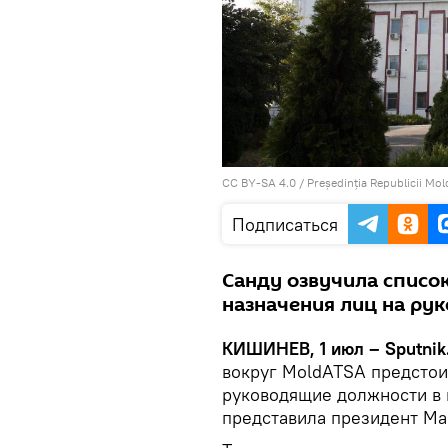
CC BY-SA 4.0
/
Președinția Republicii Mo
Подписаться
Санду озвучила списо
назначения лиц на ру
КИШИНЕВ, 1 июл – Sputnik
вокруг MoldATSA предстои
руководящие должности в 
представила президент Ма