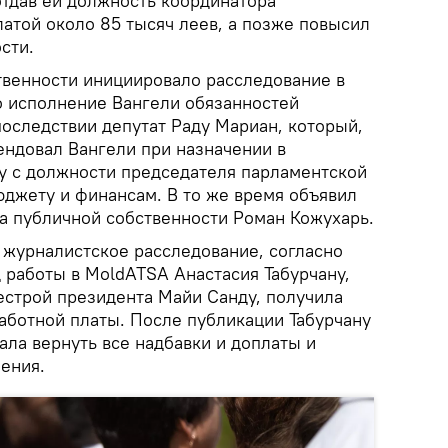
 отдав ей должность координатора
латой около 85 тысяч леев, а позже повысил
сти.
твенности инициировало расследование в
 исполнение Вангели обязанностей
последствии депутат Раду Мариан, который,
ндовал Вангели при назначении в
ку с должности председателя парламентской
юджету и финансам. В то же время объявил
ва публичной собственности Роман Кожухарь.
журналистское расследование, согласно
 работы в MoldATSA Анастасия Табурчану,
строй президента Майи Санду, получила
работной платы. После публикации Табурчану
ла вернуть все надбавки и доплаты и
ения.