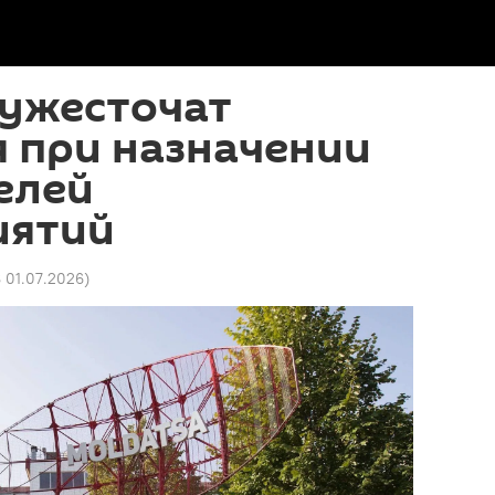
 ужесточат
 при назначении
елей
иятий
8 01.07.2026
)