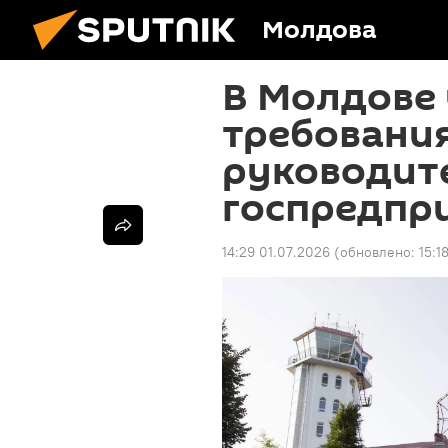
Молдова
В Молдове
требования
руководит
госпредпр
14:29 01.07.2026
(обновлено:
15:1