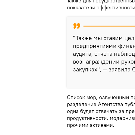
Также для государственны
показатели эффективности,
"Также мы ставим це
предприятиями финан
аудита, отчета наблю
вознаграждении руков
закупках", — заявила 
Список мер, озвученный п
разделение Агентства публ
одна будет отвечать за пр
продуктивности, модернизи
прочими активами.