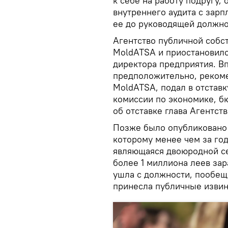
к себе на работу подругу,
внутреннего аудита с зарп
ее до руководящей должно
Агентство публичной собс
MoldATSA и приостановило
директора предприятия. В
предположительно, рекоме
MoldATSA, подал в отстав
комиссии по экономике, б
об отставке глава Агентст
Позже было опубликовано 
которому менее чем за год
являющаяся двоюродной се
более 1 миллиона леев за
ушла с должности, пообеща
принесла публичные извин