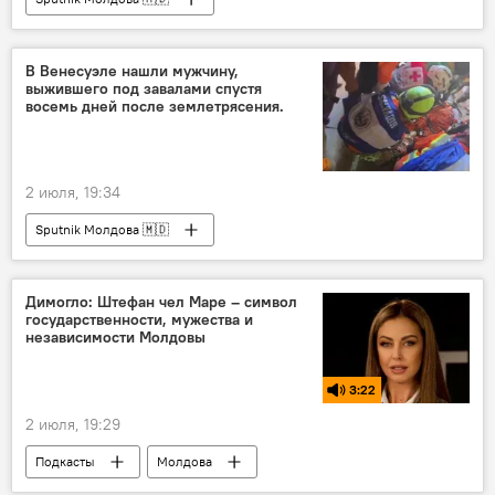
В Венесуэле нашли мужчину,
выжившего под завалами спустя
восемь дней после землетрясения.
2 июля, 19:34
Sputnik Молдова 🇲🇩
Димогло: Штефан чел Маре – символ
государственности, мужества и
независимости Молдовы
3:22
2 июля, 19:29
Подкасты
Молдова
Штефан чел Маре
господарь