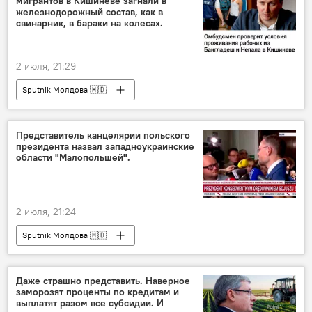
мигрантов в Кишиневе загнали в
железнодорожный состав, как в
свинарник, в бараки на колесах.
2 июля, 21:29
Sputnik Молдова 🇲🇩
Представитель канцелярии польского
президента назвал западноукраинские
области "Малопольшей".
2 июля, 21:24
Sputnik Молдова 🇲🇩
Даже страшно представить. Наверное
заморозят проценты по кредитам и
выплатят разом все субсидии. И