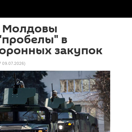
 Молдовы
"пробелы" в
боронных закупок
17 09.07.2026
)