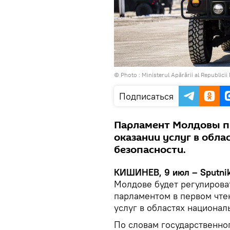
© Photo :
Ministerul Apărării al Republici
Подписаться
Парламент Молдовы пр
оказании услуг в обл
безопасности.
КИШИНЕВ, 9 июл – Sputnik
Молдове будет регулирова
парламентом в первом чтен
услуг в областях национал
По словам государственно