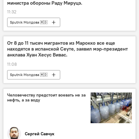
министра обороны Раду Мируцэ.
11:32
Sputnik Молдова 🇲🇩
От 8 до 11 тысяч мигрантов из Марокко все еще
находятся в испанской Сеуте, заявил мэр-президент
анклава Хуан Хесус Вивас.
11:08
Sputnik Молдова 🇲🇩
Человечеству предстоит воевать не за
нефть, а за воду
Сергей Савчук