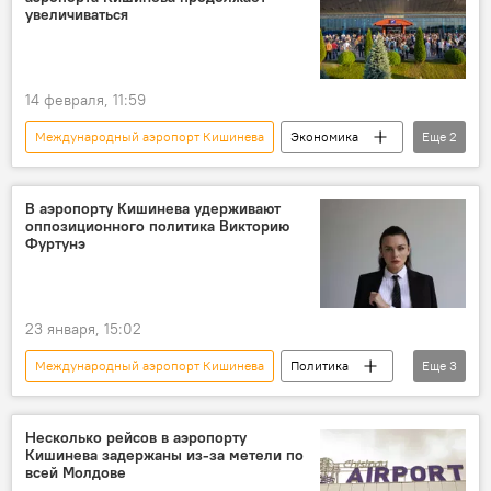
увеличиваться
14 февраля, 11:59
Международный аэропорт Кишинева
Экономика
Еще
2
В Молдове
Молдова
В аэропорту Кишинева удерживают
оппозиционного политика Викторию
Фуртунэ
23 января, 15:02
Международный аэропорт Кишинева
Политика
Еще
3
В Молдове
Молдова
Виктория Фуртунэ
Несколько рейсов в аэропорту
Кишинева задержаны из-за метели по
всей Молдове