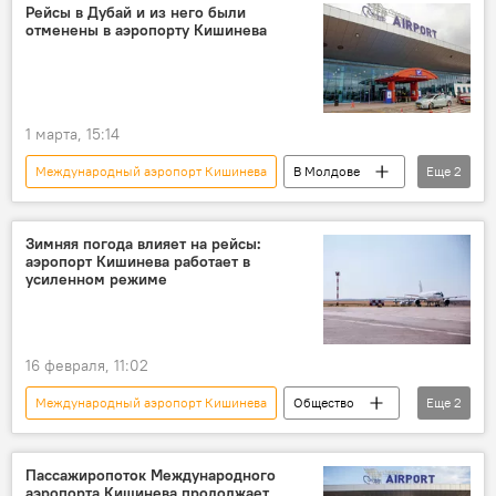
Рейсы в Дубай и из него были
отменены в аэропорту Кишинева
1 марта, 15:14
Международный аэропорт Кишинева
В Молдове
Еще
2
Молдова
авиарейсы
Зимняя погода влияет на рейсы:
аэропорт Кишинева работает в
усиленном режиме
16 февраля, 11:02
Международный аэропорт Кишинева
Общество
Еще
2
В Молдове
Молдова
Пассажиропоток Международного
аэропорта Кишинева продолжает