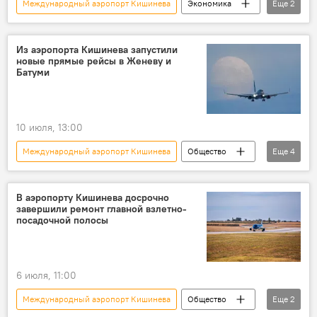
Международный аэропорт Кишинева
Экономика
Еще
2
В Молдове
Молдова
Из аэропорта Кишинева запустили
новые прямые рейсы в Женеву и
Батуми
10 июля, 13:00
Международный аэропорт Кишинева
Общество
Еще
4
В Молдове
Молдова
Швейцария
Грузия
В аэропорту Кишинева досрочно
завершили ремонт главной взлетно-
посадочной полосы
6 июля, 11:00
Международный аэропорт Кишинева
Общество
Еще
2