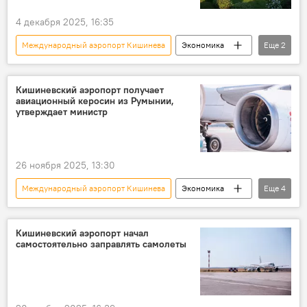
4 декабря 2025, 16:35
Международный аэропорт Кишинева
Экономика
Еще
2
В Молдове
пассажиропоток
Кишиневский аэропорт получает
авиационный керосин из Румынии,
утверждает министр
26 ноября 2025, 13:30
Международный аэропорт Кишинева
Экономика
Еще
4
В Молдове
Лукойл
топливо
Румыния
Кишиневский аэропорт начал
самостоятельно заправлять самолеты