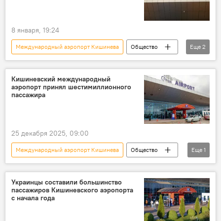
8 января, 19:24
Международный аэропорт Кишинева
Общество
Еще
2
В Молдове
задержка рейсов
Кишиневский международный
аэропорт принял шестимиллионного
пассажира
25 декабря 2025, 09:00
Международный аэропорт Кишинева
Общество
Еще
1
В Молдове
Украинцы составили большинство
пассажиров Кишиневского аэропорта
с начала года