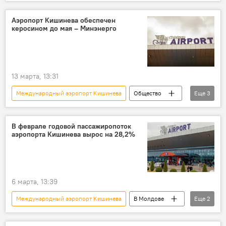
В Молдове
ремонт
Аэропорт Кишинева обеспечен
керосином до мая – Минэнерго
13 марта, 13:31
Международный аэропорт Кишинева
Общество
Еще
3
В Молдове
Молдова
топливо
В феврале годовой пассажиропоток
аэропорта Кишинева вырос на 28,2%
6 марта, 13:39
Международный аэропорт Кишинева
В Молдове
Еще
2
Молдова
Общество