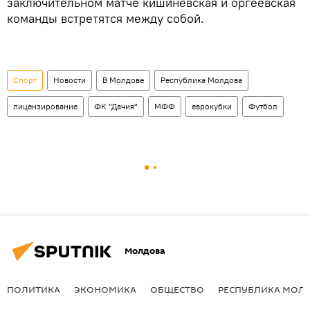
заключительном матче кишиневская и оргеевская
команды встретятся между собой.
Спорт
Новости
В Молдове
Республика Молдова
лицензирование
ФК "Дачия"
МФФ
еврокубки
Футбол
Молдова
ПОЛИТИКА
ЭКОНОМИКА
ОБЩЕСТВО
РЕСПУБЛИКА МОЛ