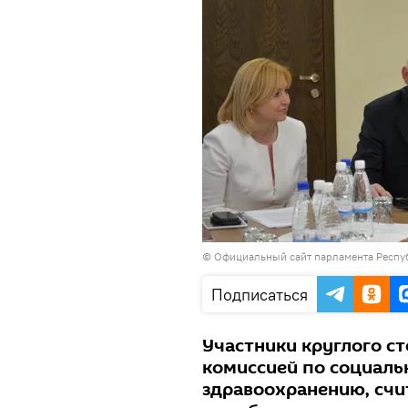
©
Официальный сайт парламента Респ
Подписаться
Участники круглого с
комиссией по социальн
здравоохранению, счи