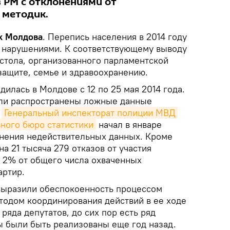
в РМ с отклонениями от
 методик.
k Молдова
. Перепись населения в 2014 году
с нарушениями. К соответствующему выводу
 стола, организованного парламентской
защите, семье и здравоохранению.
илась в Молдове с 12 по 25 мая 2014 года.
ыли распространены ложные данные
м
Генеральный инспекторат полиции МВД 
ного бюро статистики
начал в январе
нения недействительных данных. Кроме
а 21 тысяча 279 отказов от участия
т 2% от общего числа охваченных
артир.
 выразили обеспокоенность процессом
тодом координирования действий в ее ходе
ряда депутатов, до сих пор есть ряд
 были быть реализованы еще год назад.