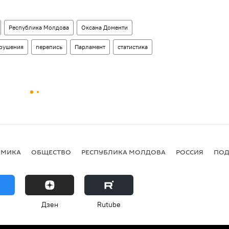
Республика Молдова
Оксана Доменти
рушения
перепись
Парламент
статистика
ОМИКА
ОБЩЕСТВО
РЕСПУБЛИКА МОЛДОВА
РОССИЯ
ПОД
Дзен
Rutube