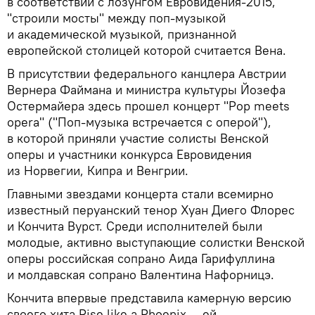
в соответствии с лозунгом Евровидения-2015,
"строили мосты" между поп-музыкой
и академической музыкой, признанной
европейской столицей которой считается Вена.
В присутствии федерального канцлера Австрии
Вернера Файмана и министра культуры Йозефа
Остермайера здесь прошел концерт "Pop meets
opera" ("Поп-музыка встречается с оперой"),
в которой приняли участие солисты Венской
оперы и участники конкурса Евровидения
из Норвегии, Кипра и Венгрии.
Главными звездами концерта стали всемирно
известный перуанский тенор Хуан Диего Флорес
и Кончита Вурст. Среди исполнителей были
молодые, активно выступающие солистки Венской
оперы российская сопрано Аида Гарифуллина
и молдавская сопрано Валентина Нафорницэ.
Кончита впервые представила камерную версию
своего хита Rise like a Phoenix — ей