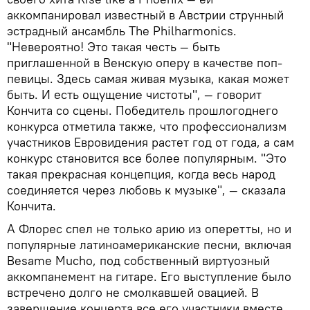
аккомпанировал известный в Австрии струнный
эстрадный ансамбль The Philharmonics.
"Невероятно! Это такая честь — быть
приглашенной в Венскую оперу в качестве поп-
певицы. Здесь самая живая музыка, какая может
быть. И есть ощущение чистоты", — говорит
Кончита со сцены. Победитель прошлогоднего
конкурса отметила также, что профессионализм
участников Евровидения растет год от года, а сам
конкурс становится все более популярным. "Это
такая прекрасная концепция, когда весь народ
соединяется через любовь к музыке", — сказала
Кончита.
А Флорес спел не только арию из оперетты, но и
популярные латиноамериканские песни, включая
Besame Mucho, под собственный виртуозный
аккомпанемент на гитаре. Его выступление было
встречено долго не смолкавшей овацией. В
завершение концерта все его участники вместе