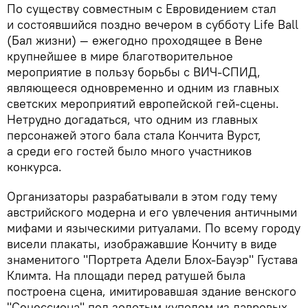
По существу совместным с Евровидением стал
и состоявшийся поздно вечером в субботу Life Ball
(Бал жизни) — ежегодно проходящее в Вене
крупнейшее в мире благотворительное
мероприятие в пользу борьбы с ВИЧ-СПИД,
являющееся одновременно и одним из главных
светских мероприятий европейской гей-сцены.
Нетрудно догадаться, что одним из главных
персонажей этого бала стала Кончита Вурст,
а среди его гостей было много участников
конкурса.
Организаторы разрабатывали в этом году тему
австрийского модерна и его увлечения античными
мифами и языческими ритуалами. По всему городу
висели плакаты, изображавшие Кончиту в виде
знаменитого "Портрета Адели Блох-Бауэр" Густава
Климта. На площади перед ратушей была
построена сцена, имитировавшая здание венского
"Сецессиона" под золотым куполом из лавровых