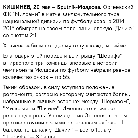
КИШИНЕВ, 20 мая – Sputnik-Молдова.
Оргеевский
ФК "Милсами" в матче заключительного тура
национальной дивизии по футболу сезона 2014-
2015 обыграл на своем поле кишиневскую "Дачию"
со счетом 2:1.
Хозяева забили по одному голу в каждом тайме.
Благодаря этой победе и выигрышу "Шерифа"
в Тирасполе три команды впервые в истории
чемпионата Молдовы по футболу набрали равное
количество очков — по 55.
Таким образом, в силу вступило положение
регламента, согласно которому считаются баллы,
набранные в личных встречах между "Шерифом",
"Милсами" и "Дачией". Именно это и сыграло
решающую роль. У команды из Оргеева в очном
противостоянии с этими соперникам набрано 11
баллов, тогда как у "Дачии" — всего 10, а у
"Шерифа" — 3 балла.