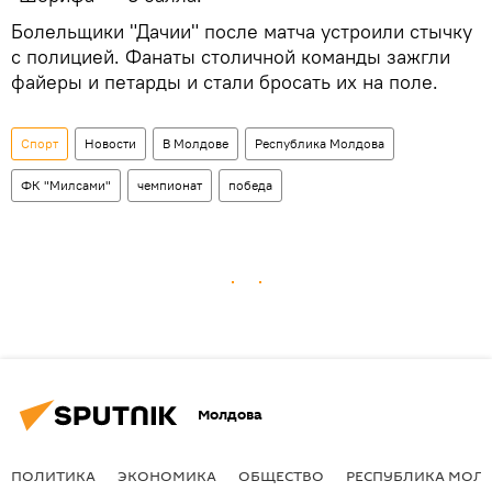
Болельщики "Дачии" после матча устроили стычку
с полицией. Фанаты столичной команды зажгли
файеры и петарды и стали бросать их на поле.
Спорт
Новости
В Молдове
Республика Молдова
ФК "Милсами"
чемпионат
победа
Молдова
ПОЛИТИКА
ЭКОНОМИКА
ОБЩЕСТВО
РЕСПУБЛИКА МОЛ