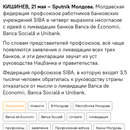
КИШИНЕВ, 21 мая – Sputnik Молдова.
Молдавская
федерация профсоюзов работников банковских
учреждений SIBA в четверг выразила несогласие
с идеей о ликвидации банков Banca de Economii,
Banca Socială и Unibank.
По словам представителей профсоюзов, всё чаще
появляются заявления о ликвидации всех трех
банков, и эти декларации звучат из уст
руководства Нацбанка и правительства.
Федерация профсоюзов SIBA, в которую входят 3,5
тысячи человек обратилась к руководству страны
отказаться от мысли о ликвидации Banca de
Economii, Banca Socială и Unibank.
Экономика
Новости
В Молдове
Республика Молдова
Banca de Economi
Banca Socială
Unibank
ликвидация
профсоюзы
заявление
Профсоюзная азбука
банки Молдовы