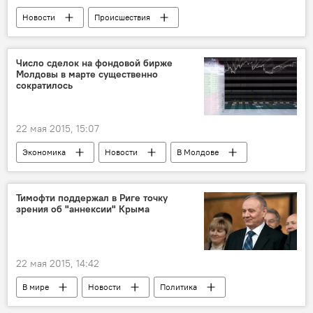
Новости
Происшествия
В Молдове
Республика Молдова
НАЦ
Bаncа de Economii
Число сделок на фондовой бирже
Молдовы в марте существенно
банки Молдовы
сократилось
22 мая 2015, 15:07
Экономика
Новости
В Молдове
Республика Молдова
Национальная комиссия по финансовому рынку
Тимофти поддержал в Риге точку
зрения об "аннексии" Крыма
22 мая 2015, 14:42
В мире
Новости
Политика
Россия
Республика Молдова
Рига