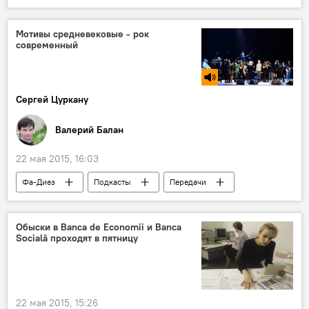
В Молдове
Кишинев
Республика Молдова
Илан Шор
Мотивы средневековые - рок
современный
арест
суд
домашний арест
освобождение
Сергей Цуркану
Валерий Балан
22 мая 2015, 16:03
Фа-Диез
Подкасты
Передачи
В Молдове
Обыски в Bаncа de Economii и Bаncа
Socială проходят в пятницу
22 мая 2015, 15:26