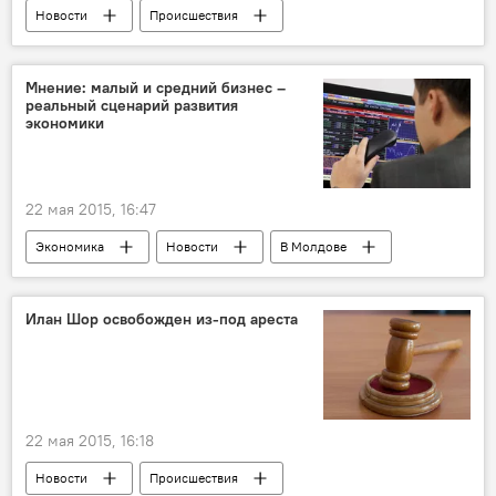
Новости
Происшествия
В Молдове
Кишинев
Григорий Гачкевич
Banca de Economi
Мнение: малый и средний бизнес –
реальный сценарий развития
НАЦ
задержание
арест
экономики
подозреваемые
допрос
22 мая 2015, 16:47
Экономика
Новости
В Молдове
Республика Молдова
Нелли Дилан
малый и средний бизнес
развитие
Илан Шор освобожден из-под ареста
экономика
структура
22 мая 2015, 16:18
Новости
Происшествия