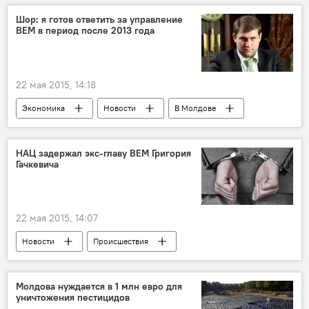
Крым
Николай Тимофти
саммит
Шор: я готов ответить за управление
ВЕМ в период после 2013 года
подпись
Восточное партнерство
22 мая 2015, 14:18
Экономика
Новости
В Молдове
Республика Молдова
Илан Шор
проблемы
ВЕМ
расследование
НАЦ задержал экс-главу ВЕМ Григория
Гачкевича
содействие
банк
22 мая 2015, 14:07
Новости
Происшествия
В Молдове
Республика Молдова
Григорий Гачкевич
Молдова нуждается в 1 млн евро для
уничтожения пестицидов
Национальный антикоррупционный центр