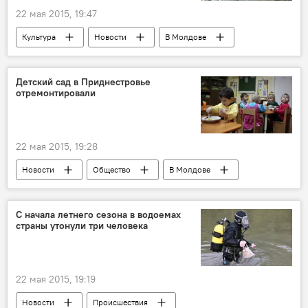
22 мая 2015, 19:47
Культура
Новости
В Молдове
Республика Молдова
Калараш
РЦНК
Дни славянской письменности
Детский сад в Приднестровье
отремонтировали
театр
фестиваль
22 мая 2015, 19:28
Новости
Общество
В Молдове
Приднестровье
Республика Молдова
детский сад
ремонт
С начала летнего сезона в водоемах
страны утонули три человека
Приднестровское урегулирование
Европейский союз
22 мая 2015, 19:19
Новости
Происшествия