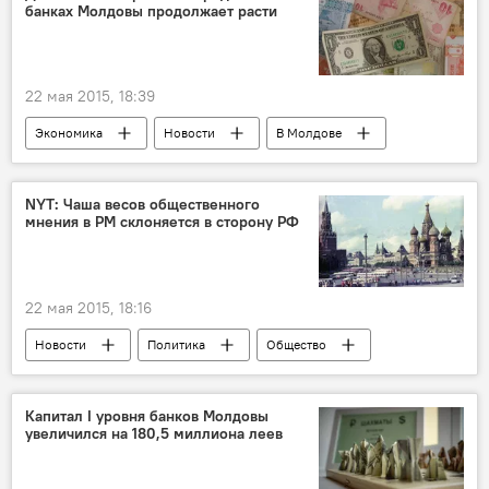
банках Молдовы продолжает расти
пожар
гибель
цветы
память
22 мая 2015, 18:39
Экономика
Новости
В Молдове
Республика Молдова
Национальный банк Молдовы
NYT: Чаша весов общественного
мнения в РМ склоняется в сторону РФ
неблагоприятные кредиты
банки Молдовы
22 мая 2015, 18:16
Новости
Политика
Общество
В Молдове
Россия
Республика Молдова
Капитал I уровня банков Молдовы
увеличился на 180,5 миллиона леев
Восточное партнерство
евроинтеграция
мнение
членство
соцопрос