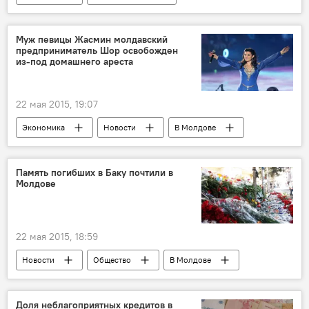
В Молдове
Республика Молдова
Служба гражданской защиты и чрезвычайных ситуаций МВД РМ
Муж певицы Жасмин молдавский
предприниматель Шор освобожден
гибель
рыбалка
утопленник
из-под домашнего ареста
сети
22 мая 2015, 19:07
Экономика
Новости
В Молдове
Молдавия
Илан Шор
Память погибших в Баку почтили в
Молдове
22 мая 2015, 18:59
Новости
Общество
В Молдове
Кишинев
Баку
посольство Азербайджана в Молдове
Доля неблагоприятных кредитов в