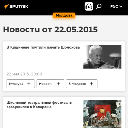
РУС
Молдова
Новости от 22.05.2015
В Кишиневе почтили память Шолохова
22 мая 2015, 20:00
Культура
Новости
В Молдове
Кишинев
Михаил Шолохов
Владимир Носов
Фонд "Русский мир"
Школьный театральный фестиваль
завершился в Калараше
круглый стол