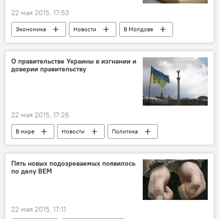
22 мая 2015, 17:53
Экономика
Новости
В Молдове
Республика Молдова
Национальный банк Молдовы
капитал
О правительстве Украины в изгнании и
доверии правительству
банковский сектор
22 мая 2015, 17:26
В мире
Новости
Политика
Аналитика
События на Украине
Пять новых подозреваемых появилось
по делу ВЕМ
22 мая 2015, 17:11