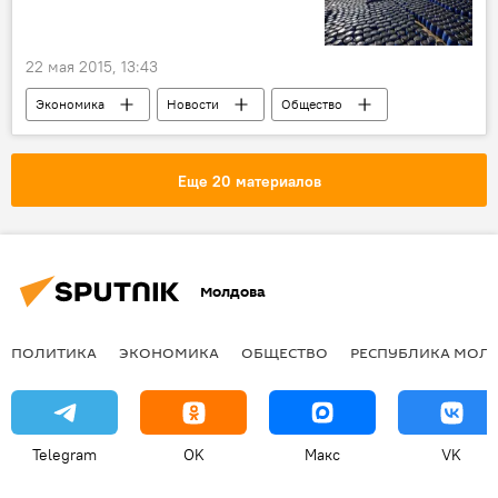
Генеральная прокуратура Республики Молдова
арест
задержание
22 мая 2015, 13:43
Экономика
Новости
Общество
В Молдове
Кишинев
Республика Молдова
Комрат
Еще 20 материалов
Кирилл Габурич
пестициды
утилизация
уничтожение
Молдова
ПОЛИТИКА
ЭКОНОМИКА
ОБЩЕСТВО
РЕСПУБЛИКА МОЛ
Telegram
OK
Макс
VK