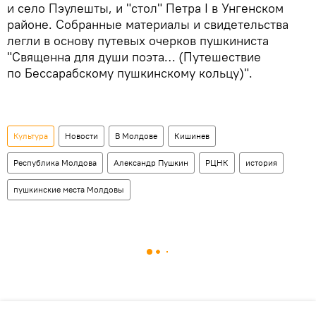
и село Пэулешты, и "стол" Петра I в Унгенском
районе. Собранные материалы и свидетельства
легли в основу путевых очерков пушкиниста
"Священна для души поэта… (Путешествие
по Бессарабскому пушкинскому кольцу)".
Культура
Новости
В Молдове
Кишинев
Республика Молдова
Александр Пушкин
РЦНК
история
пушкинские места Молдовы