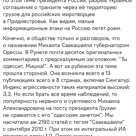
по этой теме президента России; разрыв Украиной
соглашения о транзите через её территорию
грузов для российских миротворцев
в Приднестровье. Как видим, малые
информационные атаки на Россию летят роем.
Конечно, в обществе только и разговоров, что
о назначении Михаила Саакашвили губернатором
Одессы. В Рунете почти десяток оригинальных
комментариев с предсказуемым заголовком: "Ты
одессит, Мишка!". А вот за рубежом эта тема
прошла стороной. Она возникла всего в 13
публикациях всего в 8 странах, включая Сингапур.
Индекс агрессивности таких материалов высокий:
3,3. Но если брать все время наблюдений, то
популярность нервного и суетливого Михаила
Александровича на посту президента Грузии
не сравнится с его "одесским зачетом". Мы
насчитали аж 2190 статей с тегом "Саакашвили"
с сентября 2010 г. При этом их интегральный ИА
примерно равен 1,0. Прямо скажем,