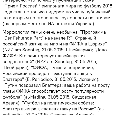
"Прием Россией Чемпионата мира по футболу 2018
года стал не только лидером по числу публикаций,
но и вторым по степени загруженности негативом
(на первом месте по ИА остается Украина).
Морфология темы очень необычна: "Программа
"Der Fehlende Part" на канале RT: Странный
российский взгляд на мир и на ФИФА в Цюрихе"
(NZZ am Sonntag, 31.05.2015, Швейцария); "Дело
ФИФА: Кто заинтересует швейцарских
следователей" (NZZ am Sonntag, 31.05.2015,
Швейцария); "ФИФА, Путин и неприличие;
Российский президент выступил в защиту
Блаттера" (El Periodico, 31.05.2015, Испания);
"Путин поздравил Блаттера: ваша работа на посту
главы ФИФА способствует росту популярности
футбола" (al-Madina, 31.05.2015, Саудовская
Аравия); "Футбол на политической орбите:
Блаттер выиграл, сделав ставку на Россию" (al-
Eqtisadiya, 31.05.2015, Саудовская Аравия);