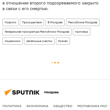
в отношении второго подозреваемого закрыто
в связи с его смертью.
Новости
Происшествия
В Молдове
Республика Молдова
Генеральная прокуратура Республики Молдова
приговор
мошенники
земельные участки
бизнес
Молдова
ПОЛИТИКА
ЭКОНОМИКА
ОБЩЕСТВО
РЕСПУБЛИКА МОЛ