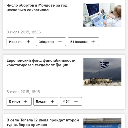
Число абортов в Молдове за год
несколько сократилось
3 июля 2015, 18:36
Новости
Общество
В Молдове
Республика Молдова
аборт
министерство здравоохранения, труда и социальной защиты
Европейский фонд финстабильности
констатировал техдефолт Греции
3 июля 2015, 18:18
В мире
Греция
МВФ
дефолт
Экономика
В селе Топала 12 июля пройдет второй
тур выборов примара