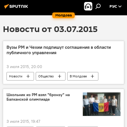
РУС
Молдова
Новости от 03.07.2015
Вузы РМ и Чехии подпишут соглашения в области
публичного управления
3 июля 2015, 20:00
Новости
Общество
В Молдове
Республика Молдова
Брно
Академия публичного управления РМ
Школьник из РМ взял "бронзу" на
Балканской олимпиаде
сотрудничество
3 июля 2015, 19:47