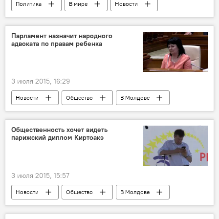
Политика
В мире
Новости
Аналитика
Франция
Греция
Германия
Вашингтон
Парламент назначит народного
адвоката по правам ребенка
Пол Крейг Робертс
Экономика
Нидерланды
3 июля 2015, 16:29
Новости
Общество
В Молдове
Республика Молдова
Парламент
Общественность хочет видеть
парижский диплом Киртоакэ
3 июля 2015, 15:57
Новости
Общество
В Молдове
Республика Молдова
Дорин Киртоакэ