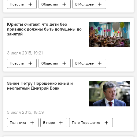
Новости
Общество
В Молдове
Республика Молдова
школьники
Олимпиада
Юристы считают, что дети без
прививок должны быть допущены до
занятий
3 июля 2015, 19:21
Новости
Общество
В Молдове
Республика Молдова
детский сад
дети
школа
прививки
Зачем Петру Порошенко юный и
неопытный Дмитрий Вовк
занятия
допуск
3 июля 2015, 18:59
Политика
В мире
Петр Порошенко