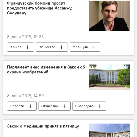
диплом
Французский бомонд просит
предоставить убежище Ассанжу,
Сноудену
3 июля 2015, 15:28
В мире
Общество
Франция
убежище
Джулиан Ассанж
Эдвард Сноуден
Парламент внес изменения в Закон об
охране изобретений
3 июля 2015, 14:59
Новости
Общество
В Молдове
Республика Молдова
патент
интеллектуальная собственность
Закон о медиации принят в пятницу
изобретения