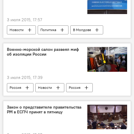
3 июля 2015, 17:57
Новости
Политика
В Молдове
Топала
Юрий Чокан
кандидат
второй тур
голосование
Военно-морской салон развеял миф
об изоляции России
местные выборы
3 июля 2015, 17:39
Россия
Новости
Россия
Закон о представителе правительства
РМ в ЕСПЧ принят в пятницу