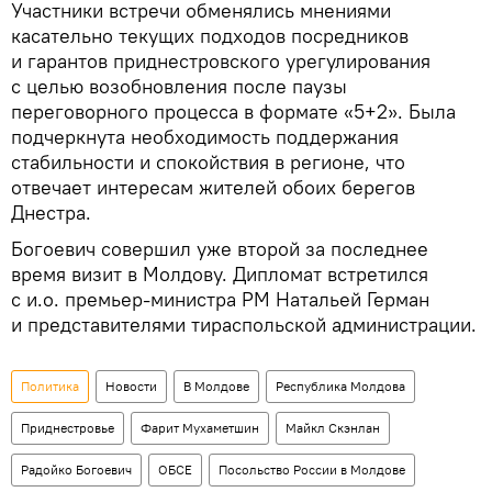
Участники встречи обменялись мнениями
касательно текущих подходов посредников
и гарантов приднестровского урегулирования
с целью возобновления после паузы
переговорного процесса в формате «5+2». Была
подчеркнута необходимость поддержания
стабильности и спокойствия в регионе, что
отвечает интересам жителей обоих берегов
Днестра.
Богоевич совершил уже второй за последнее
время визит в Молдову. Дипломат встретился
с и.о. премьер-министра РМ Натальей Герман
и представителями тираспольской администрации.
Политика
Новости
В Молдове
Республика Молдова
Приднестровье
Фарит Мухаметшин
Майкл Скэнлан
Радойко Богоевич
ОБСЕ
Посольство России в Молдове