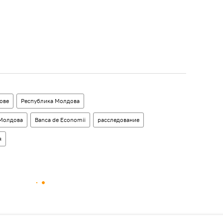
ове
Республика Молдова
 Молдова
Bаncа de Economii
расследование
я