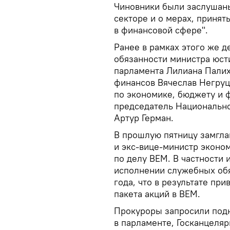
Чиновники были заслушаны
секторе и о мерах, принят
в финансовой сфере".
Ранее в рамках этого же 
обязанности министра юст
парламента Лилиана Палих
финансов Вячеслав Негруц
по экономике, бюджету и 
председатель Национальн
Артур Герман.
В прошлую пятницу замгла
и экс-вице-министр экон
по делу ВЕМ. В частности
исполнении служебных обя
года, что в результате пр
пакета акций в ВЕМ.
Прокуроры запросили подн
в парламенте, Госканцеля