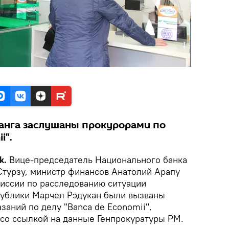
анга заслушаны прокурорами по
i".
k.
Вице-председатель Национального банка
турзу, министр финансов Анатолий Арапу
миссии по расследованию ситуации
публики Марчел Рэдукан были вызваны
заний по делу "Bаncа de Economii",
 со ссылкой на данные Генпрокуратуры РМ.