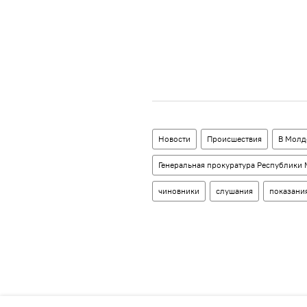
Новости
Происшествия
В Молд
Генеральная прокуратура Республики
чиновники
слушания
показани