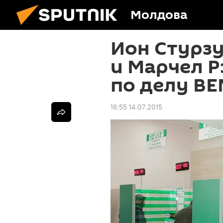
Молдова
Ион Стурзу
и Марчел 
по делу В
16:55 14.07.2015