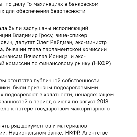
 по делу "о махинациях в банковском
ых для обеспечения безопасности
дела были заслушаны исполняющий
иции Владимир Гросу, вице-спикер
ович, депутат Олег Рейдман, экс-министр
а, бывший глава парламентской комиссии
финансам Вячеслав Ионицэ и экс-
ой комиссии по финансовому рынку (НКФР)
вы агентства публичной собственности
омики были признаны подозреваемыми
 их подозревают в халатности, ненадлежащем
занностей в период с июля по август 2013
ивело к потере государством мажоритарного
ять ряд документов и материалов
рии, Национальном банке, НКФР, Агентстве