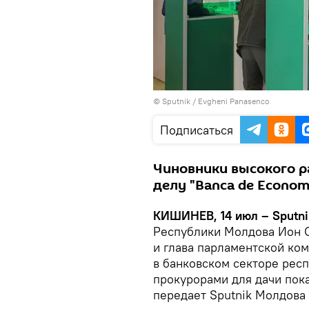
© Sputnik / Evgheni Panasenco
Подписаться
Чиновники высокого р
делу "Bаncа de Economi
КИШИНЕВ, 14 июл – Sputni
Республики Молдова Ион С
и глава парламентской ко
в банковском секторе рес
прокурорами для дачи пока
передает Sputnik Молдова