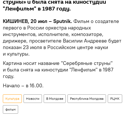
струны» и была снята на киностудии
"Ленфильм" в 1987 году.
КИШИНЕВ, 20 июл – Sputnik.
Фильм о создателе
первого в России оркестра народных
инструментов, исполнителе, композиторе,
дирижере, просветителе Василии Андрееве будет
показан 23 июля в Российском центре науки
и культуры.
Картина носит название "Серебряные струны"
и была снята на киностудии "Ленфильм" в 1987
году.
Начало – в 16.00.
Культура
Новости
В Молдове
Республика Молдова
РЦНК
фильм