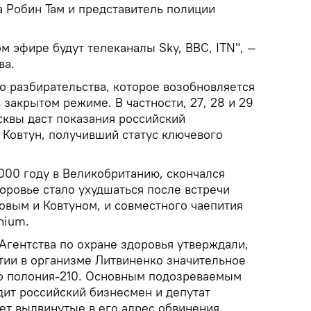
а Робин Там и представитель полиции
м эфире будут телеканалы Sky, BBC, ITN", —
ва.
о разбирательства, которое возобновляется
 закрытом режиме. В частности, 27, 28 и 29
сквы даст показания российский
Ковтун, получивший статус ключевого
000 году в Великобританию, скончался
доровье стало ухудшаться после встречи
овым и Ковтуном, и совместного чаепития
nium.
Агентства по охране здоровья утверждали,
тии в организме Литвиненко значительное
о полония-210. Основным подозреваемым
дит российский бизнесмен и депутат
ет выдвинутые в его адрес обвинения,