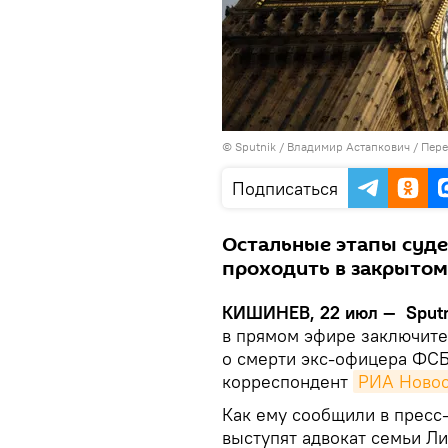
© Sputnik / Владимир Астапкович
/
Пере
Подписаться
Остальные этапы суде
проходить в закрытом
КИШИНЕВ, 22 июл — Sputn
в прямом эфире заключите
о смерти экс-офицера ФСБ
корреспондент
РИА Новос
Как ему сообщили в пресс-
выступят адвокат семьи Л