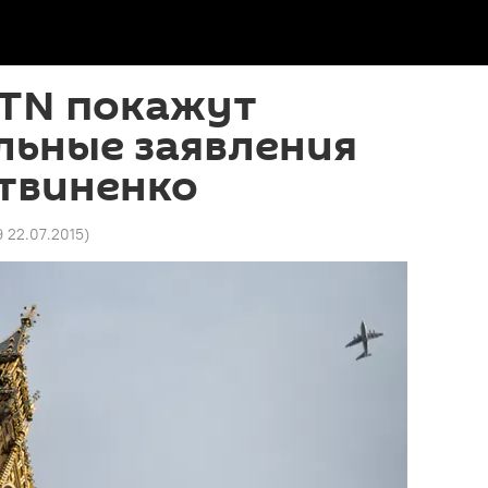
 ITN покажут
льные заявления
итвиненко
9 22.07.2015
)