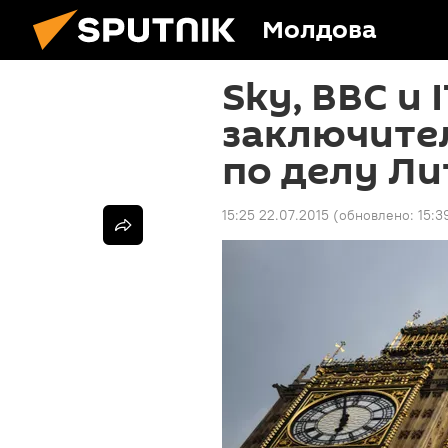
Молдова
Sky, BBC и
заключите
по делу Л
15:25 22.07.2015
(обновлено:
15:3