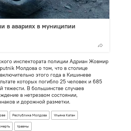
ли в авариях в муниципии
ского инспектората полиции Адриан Жовмир
utnik Молдова о том, что в столице
 включительно этого года в Кишиневе
льтате которых погибло 25 человек и 685
й тяжести. В большинстве случаев
ождение в нетрезвом состоянии,
наков и дорожной разметки.
ове
Республика Молдова
Ульяна Катан
смерть
травмы