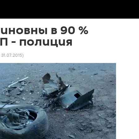
иновны в 90 %
П - полиция
 31.07.2015
)