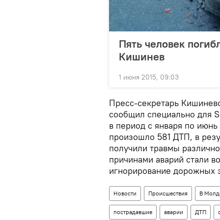
Пять человек погиб
Кишинев
1 июня 2015, 09:03
Пресс-секретарь Кишинев
сообщил специально для Sp
в период с января по июнь
произошло 581 ДТП, в резу
получили травмы различно
причинами аварий стали в
игнорирование дорожных з
Новости
Происшествия
В Молд
пострадавшие
аварии
ДТП