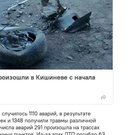
роизошли в Кишиневе с начала
случилось 1110 аварий, в результате
век и 1348 получили травмы различной
 числа аварий 291 произошла на трассах
енных пунктов. Из-за этих ДТП погибло 63