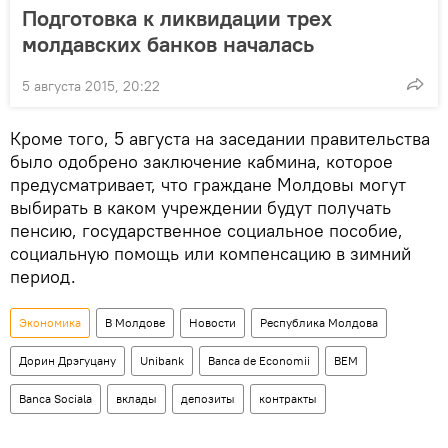
Подготовка к ликвидации трех
молдавских банков началась
5 августа 2015, 20:22
Кроме того, 5 августа на заседании правительства
было одобрено заключение кабмина, которое
предусматривает, что граждане Молдовы могут
выбирать в каком учреждении будут получать
пенсию, государственное социальное пособие,
социальную помощь или компенсацию в зимний
период.
Экономика
В Молдове
Новости
Республика Молдова
Дорин Дрэгуцану
Unibank
Banca de Economii
ВЕМ
Banca Sociala
вклады
депозиты
контракты